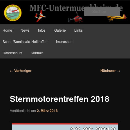
Zum
Planes, Helis and more….
primären
Such
Inhalt
springen
MFC Untermünkheim
Hauptmenü
Home
News
Infos
Galerie
Links
Scale-/Semiscale-Helitreffen
Impressum
Datenschutz
Kontakt
Beitragsnavigation
←
Vorheriger
Nächster
→
Sternmotorentreffen 2018
Veröffentlicht am
2. März 2018