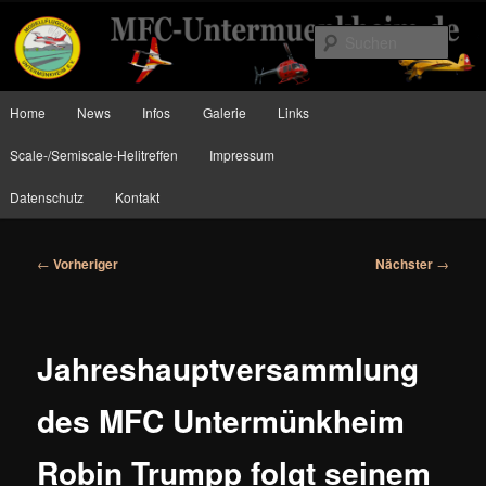
Zum
Planes, Helis and more….
primären
Such
Inhalt
springen
MFC Untermünkheim
Hauptmenü
Home
News
Infos
Galerie
Links
Scale-/Semiscale-Helitreffen
Impressum
Datenschutz
Kontakt
Beitragsnavigation
←
Vorheriger
Nächster
→
Jahreshauptversammlung
des MFC Untermünkheim
Robin Trumpp folgt seinem