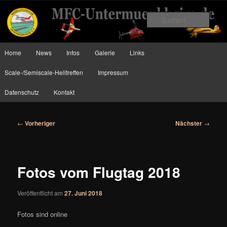
Zum
Planes, Helis and more….
primären
Such
Inhalt
springen
MFC Untermünkheim
Hauptmenü
Home
News
Infos
Galerie
Links
Scale-/Semiscale-Helitreffen
Impressum
Datenschutz
Kontakt
Beitragsnavigation
←
Vorheriger
Nächster
→
Fotos vom Flugtag 2018
Veröffentlicht am
27. Juni 2018
Fotos sind online