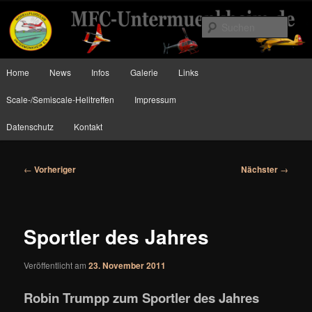
Zum
Planes, Helis and more….
primären
Such
Inhalt
springen
MFC Untermünkheim
Hauptmenü
Home
News
Infos
Galerie
Links
Scale-/Semiscale-Helitreffen
Impressum
Datenschutz
Kontakt
Beitragsnavigation
←
Vorheriger
Nächster
→
Sportler des Jahres
Veröffentlicht am
23. November 2011
Robin Trumpp zum Sportler des Jahres