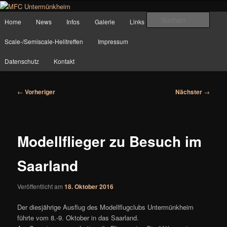
Zum
Planes, Helis and more….
primären
Hauptmenü
Such
Home
News
Infos
Galerie
Links
Inhalt
springen
MFC Untermünkheim
Scale-/Semiscale-Helitreffen
Impressum
Datenschutz
Kontakt
Beitragsnavigation
←
Vorheriger
Nächster
→
Modellflieger zu Besuch im
Saarland
Veröffentlicht am
18. Oktober 2016
Der diesjährige Ausflug des Modellflugclubs Untermünkheim
führte vom 8.-9. Oktober in das Saarland.