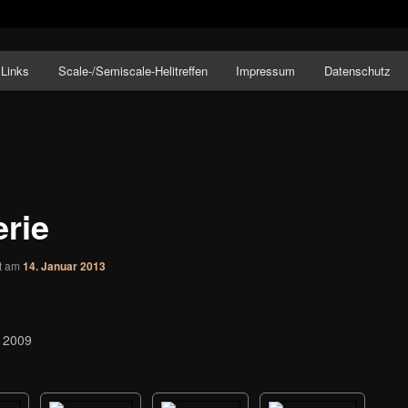
Links
Scale-/Semiscale-Helitreffen
Impressum
Datenschutz
nkheim
erie
ht am
14. Januar 2013
 2009