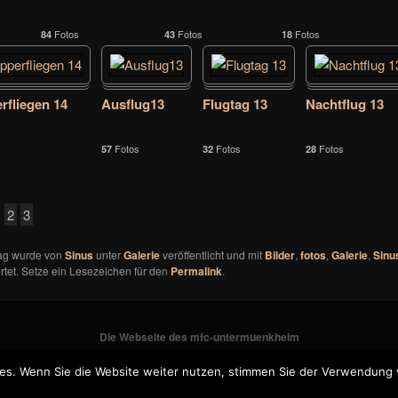
Fotos
Fotos
Fotos
84
43
18
rfliegen 14
Ausflug13
Flugtag 13
Nachtflug 13
Fotos
Fotos
Fotos
57
32
28
2
3
rag wurde von
Sinus
unter
Galerie
veröffentlicht und mit
Bilder
,
fotos
,
Galerie
,
Sinu
tet. Setze ein Lesezeichen für den
Permalink
.
Die Webseite des mfc-untermuenkheim
es. Wenn Sie die Website weiter nutzen, stimmen Sie der Verwendung 