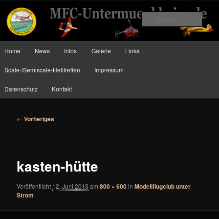
Zum
Planes, Helis and more….
primären
Such
Inhalt
springen
MFC Untermünkheim
Hauptmenü
Home
News
Infos
Galerie
Links
Scale-/Semiscale-Helitreffen
Impressum
Datenschutz
Kontakt
Bilder-
← Vorheriges
Navigation
kasten-hütte
Veröffentlicht
12. Juni 2013
am
800 × 600
in
Modellflugclub unter
Strom