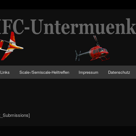
nkheim
Links
Scale-/Semiscale-Helitreffen
Impressum
Datenschutz
_Submissions]